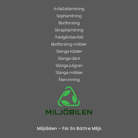
Avfallshämtning
Sophämtning
Bortforsling
Skräphämtning
Trädgårdsavfall
Bortforsling möbler
Slänga Kläder
Slänga däck
Slänga julgran
Slänga möbler
Återvinning
Miljöbilen – För En Bättre Miljö