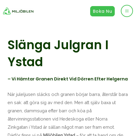
Hoppa
Boka Nu
till
Ma
innehåll
Me
Slänga Julgran I
Ystad
– Vi Hämtar Granen Direkt Vid Dörren Efter Helgerna
När juleljusen släcks och granen börjar barra, återstår bara
en sak: att göra sig av med den. Men att själv baxa ut
granen, dammsuga efter barr och köa på
återvinningsstationen vid Hedeskoga eller Norra
Zinkgatan i Ystad är sällan något man ser fram emot.
Därför finns vi på
Miljöbilen Ystad
– för att ta hand om din