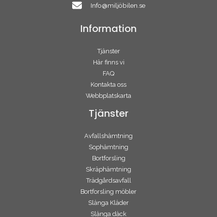
Info@miljöbilen.se
Information
Tjänster
Här finns vi
FAQ
Kontakta oss
Webbplatskarta
Tjänster
Avfallshämtning
Sophämtning
Bortforsling
Skräphämtning
Trädgårdsavfall
Bortforsling möbler
Slänga Kläder
Slänga däck