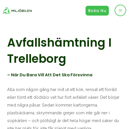
Hoppa
Boka Nu
till
Ma
innehåll
Me
Avfallshämtning I
Trelleborg
– När Du Bara Vill Att Det Ska Försvinna
Alla som någon gång har rivit ut ett kök, rensat ett förråd
eller tömt ett dödsbo vet hur fort avfallet växer. Det börjar
med några påsar. Sedan kommer kartongerna,
plastsäckarna, skrymmande grejer som inte går ner i
sopkärlen – och plötsligt är det hela högar med saker du
inte har plats för, inte får slängt med vanliga