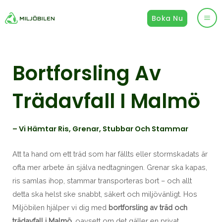
Hoppa
Boka Nu
till
Ma
innehåll
Me
Bortforsling Av
Trädavfall I Malmö
– Vi Hämtar Ris, Grenar, Stubbar Och Stammar
Att ta hand om ett träd som har fällts eller stormskadats är
ofta mer arbete än själva nedtagningen. Grenar ska kapas,
ris samlas ihop, stammar transporteras bort – och allt
detta ska helst ske snabbt, säkert och miljövänligt. Hos
Miljöbilen hjälper vi dig med
bortforsling av träd och
trädavfall i Malmö
, oavsett om det gäller en privat