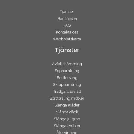
Tjänster
Här finns vi
FAQ
Kontakta oss
Webbplatskarta
Tjänster
Avfallshämtning
Sophämtning
Bortforsling
Skräphämtning
Trädgårdsavfall
Bortforsling möbler
Slänga Kläder
Slänga däck
Slänga julgran
Slänga möbler
Återvinning