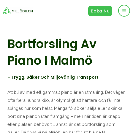
Hoppa
Boka Nu
till
Ma
innehåll
Me
Bortforsling Av
Piano I Malmö
– Trygg, Säker Och Miljövänlig Transport
Att bli av med ett gammalt piano är en utmaning. Det väger
ofta flera hundra kilo, är otympligt att hantera och får inte
slängas hur som helst. Många försöker sälja eller skänka
bort sina pianon utan framgång – men när tiden är knapp
eller platsen behövs till annat, är det bortforsling som
gäller. Då finns vi på Miljöbilen här för att hjälpa till.