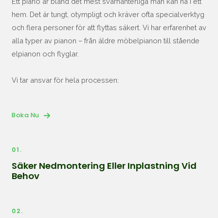
Ett piano är bland det mest svårhanterliga man kan ha i ett
hem. Det är tungt, otympligt och kräver ofta specialverktyg
och flera personer för att flyttas säkert. Vi har erfarenhet av
alla typer av pianon – från äldre möbelpianon till stående
elpianon och flyglar.
Vi tar ansvar för hela processen:
Boka Nu
01.
Säker Nedmontering Eller Inplastning Vid
Behov
02.