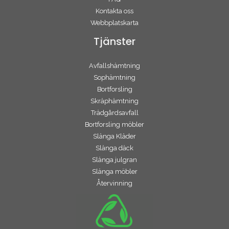
Kontakta oss
Webbplatskarta
Tjänster
Avfallshämtning
Sophämtning
Bortforsling
Skräphämtning
Trädgårdsavfall
Bortforsling möbler
Slänga Kläder
Slänga däck
Slänga julgran
Slänga möbler
Återvinning