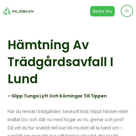
Hoppa
Boka Nu
till
Ma
innehåll
Me
Hämtning Av
Trädgårdsavfall I
Lund
– Slipp Tunga Lyft Och Körningar Till Tippen
Har du rensat i trädgården, beskurit träd, klippt häcken eller
krattat löv och står nu med högar av ris, grenar och jord?
Då vet du hur snabbt det kan bli mycket att ta hand om –
särskilt om man inte har rätt fordon eller tid att köra till