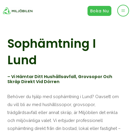
Hoppa
Boka Nu
till
Ma
innehåll
Me
Sophämtning I
Lund
– Vi Hämtar Ditt Hushållsavfall, Grovsopor Och
Skräp Direkt Vid Dörren
Behöver du hjälp med sophämtning i Lund? Oavsett om
du vill bli av med hushållssopor, grovsopor,
trädgårdsavfall eller annat skräp, är Miljöbilen det enkla
och miljövänliga valet. Vi erbjuder professionell
sophämtning direkt från din bostad, lokal eller fastighet –