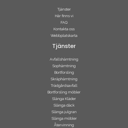
Tjänster
Här finns vi
FAQ
Kontakta oss
Webbplatskarta
Tjänster
Avfallshämtning
Sophämtning
Bortforsling
Skräphämtning
Trädgårdsavfall
Bortforsling möbler
Slänga Kläder
Slänga däck
Slänga julgran
Slänga möbler
Återvinning