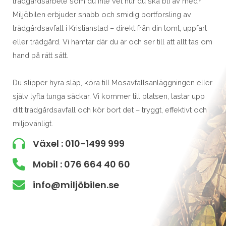
trädgårdsarbete som du inte vet hur du ska bli av med?
Miljöbilen erbjuder snabb och smidig bortforsling av
trädgårdsavfall i Kristianstad – direkt från din tomt, uppfart
eller trädgård. Vi hämtar där du är och ser till att allt tas om
hand på rätt sätt.
Du slipper hyra släp, köra till Mosavfallsanläggningen eller
själv lyfta tunga säckar. Vi kommer till platsen, lastar upp
ditt trädgårdsavfall och kör bort det – tryggt, effektivt och
miljövänligt.
Växel : 010-1499 999
Mobil : 076 664 40 60
info@miljöbilen.se