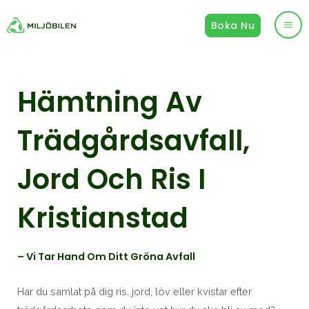
Hoppa
Boka Nu
till
Ma
innehåll
Me
Hämtning Av
Trädgårdsavfall,
Jord Och Ris I
Kristianstad
– Vi Tar Hand Om Ditt Gröna Avfall
Har du samlat på dig ris, jord, löv eller kvistar efter