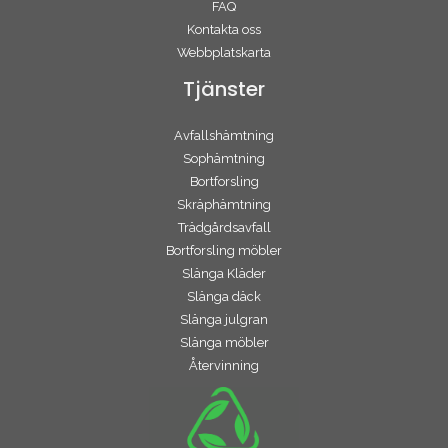
FAQ
Kontakta oss
Webbplatskarta
Tjänster
Avfallshämtning
Sophämtning
Bortforsling
Skräphämtning
Trädgårdsavfall
Bortforsling möbler
Slänga Kläder
Slänga däck
Slänga julgran
Slänga möbler
Återvinning