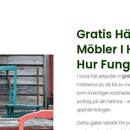
Gratis H
Möbler I
Hur Fung
I vissa fall erbjuder vi
gra
möblerna du vill bli av m
som överstiger kostnaden
avdrag på din faktura – el
upphämtningen.
Detta gäller särskilt fö