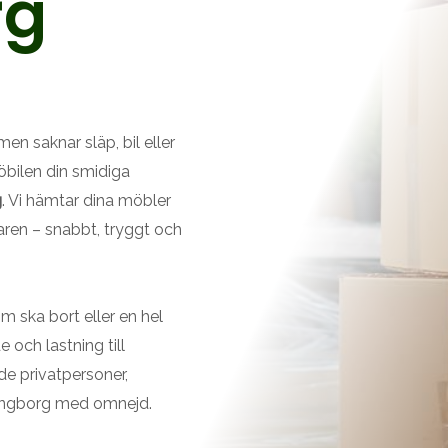
rg
n saknar släp, bil eller
jöbilen din smidiga
g
. Vi hämtar dina möbler
laren – snabbt, tryggt och
 ska bort eller en hel
 och lastning till
åde privatpersoner,
singborg med omnejd.