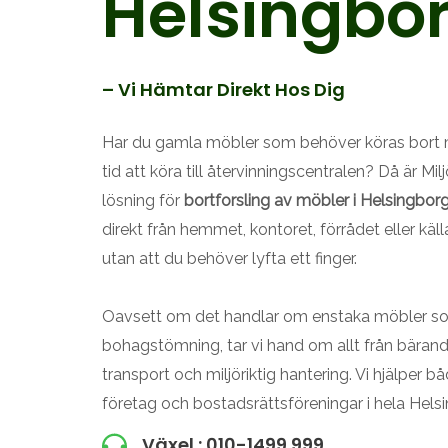
Helsingbo
– Vi Hämtar Direkt Hos Dig
Har du gamla möbler som behöver köras bort me
tid att köra till återvinningscentralen? Då är Mil
lösning för
bortforsling av möbler i Helsingbor
direkt från hemmet, kontoret, förrådet eller käl
utan att du behöver lyfta ett finger.
Oavsett om det handlar om enstaka möbler som
bohagstömning, tar vi hand om allt från bärande
transport och miljöriktig hantering. Vi hjälper b
företag och bostadsrättsföreningar i hela Hel
Växel : 010-1499 999