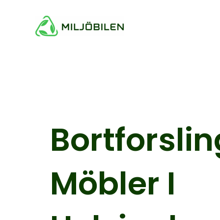
Hoppa
till
innehåll
Bortforsli
Möbler I