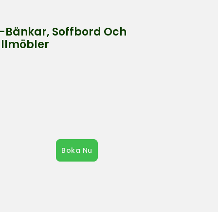
-Bänkar, Soffbord Och
llmöbler
Boka Nu