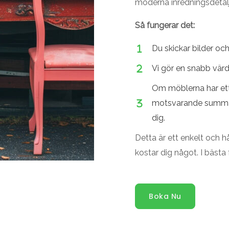
moderna inredningsdetalj
Så fungerar det:
Du skickar bilder och
Vi gör en snabb vär
Om möblerna har ett 
motsvarande summa fr
dig.
Detta är ett enkelt och h
kostar dig något. I bästa 
Boka Nu