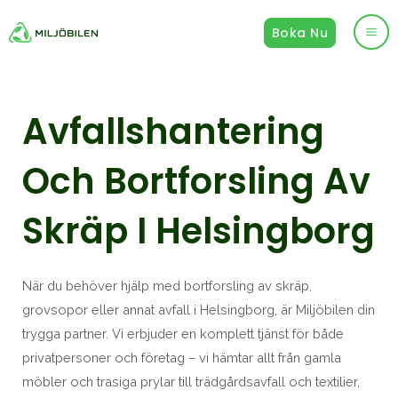
Hoppa
Boka Nu
till
Ma
innehåll
Me
Avfallshantering
Och Bortforsling Av
Skräp I Helsingborg
När du behöver hjälp med bortforsling av skräp,
grovsopor eller annat avfall i Helsingborg, är Miljöbilen din
trygga partner. Vi erbjuder en komplett tjänst för både
privatpersoner och företag – vi hämtar allt från gamla
möbler och trasiga prylar till trädgårdsavfall och textilier,