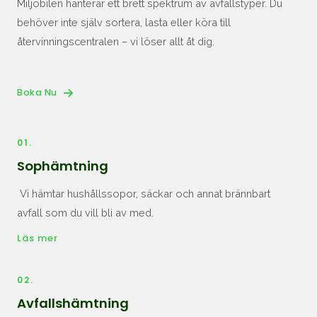
Miljöbilen hanterar ett brett spektrum av avfallstyper. Du
behöver inte själv sortera, lasta eller köra till
återvinningscentralen – vi löser allt åt dig.
Boka Nu
01.
Sophämtning
Vi hämtar hushållssopor, säckar och annat brännbart
avfall som du vill bli av med.
Läs mer
02.
Avfallshämtning