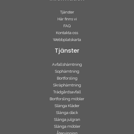
Tjänster
Här finns vi
FAQ
Kontakta oss
Webbplatskarta
Tjänster
Avfallshämtning
Sophämtning
Bortforsling
Skräphämtning
Trädgårdsavfall
Bortforsling möbler
Slänga Kläder
Slänga däck
Slänga julgran
Slänga möbler
Återvinning