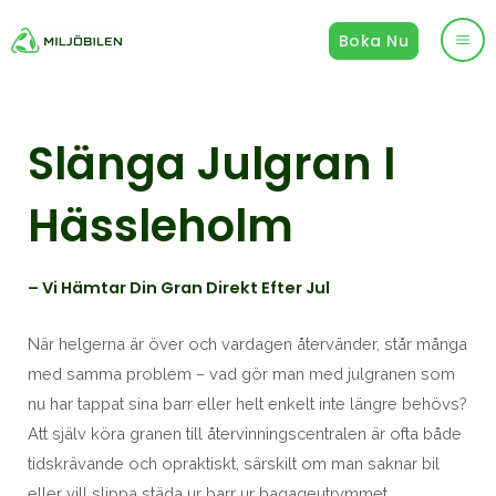
Hoppa
Boka Nu
till
Ma
innehåll
Me
Slänga Julgran I
Hässleholm
– Vi Hämtar Din Gran Direkt Efter Jul
När helgerna är över och vardagen återvänder, står många
med samma problem – vad gör man med julgranen som
nu har tappat sina barr eller helt enkelt inte längre behövs?
Att själv köra granen till återvinningscentralen är ofta både
tidskrävande och opraktiskt, särskilt om man saknar bil
eller vill slippa städa ur barr ur bagageutrymmet.