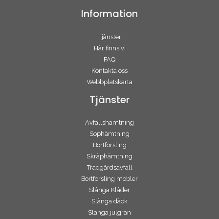
Information
Tjänster
Här finns vi
FAQ
Kontakta oss
Webbplatskarta
Tjänster
Avfallshämtning
Sophämtning
Bortforsling
Skräphämtning
Trädgårdsavfall
Bortforsling möbler
Slänga Kläder
Slänga däck
Slänga julgran