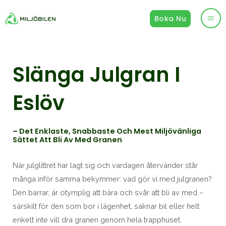
Hoppa
Boka Nu
till
Ma
innehåll
Me
Slänga Julgran I
Eslöv
– Det Enklaste, Snabbaste Och Mest Miljövänliga
Sättet Att Bli Av Med Granen
När julglittret har lagt sig och vardagen återvänder står
många inför samma bekymmer: vad gör vi med julgranen?
Den barrar, är otymplig att bära och svår att bli av med –
särskilt för den som bor i lägenhet, saknar bil eller helt
enkelt inte vill dra granen genom hela trapphuset.