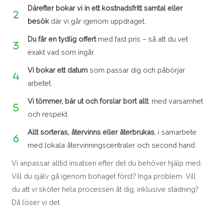
Därefter bokar vi in ett kostnadsfritt samtal eller
besök
där vi går igenom uppdraget.
Du får en tydlig offert
med fast pris – så att du vet
exakt vad som ingår.
Vi bokar ett datum
som passar dig och påbörjar
arbetet.
Vi tömmer, bär ut och forslar bort allt
, med varsamhet
och respekt.
Allt sorteras, återvinns eller återbrukas
, i samarbete
med lokala återvinningscentraler och second hand.
Vi anpassar alltid insatsen efter det du behöver hjälp med.
Vill du själv gå igenom bohaget först? Inga problem. Vill
du att vi sköter hela processen åt dig, inklusive städning?
Då löser vi det.