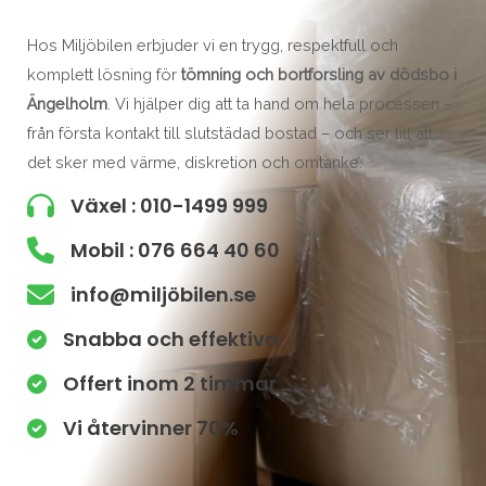
Hos Miljöbilen erbjuder vi en trygg, respektfull och
komplett lösning för
tömning och bortforsling av dödsbo i
Ängelholm
. Vi hjälper dig att ta hand om hela processen –
från första kontakt till slutstädad bostad – och ser till att
det sker med värme, diskretion och omtanke.
Växel : 010-1499 999
Mobil : 076 664 40 60
info@miljöbilen.se
Snabba och effektiva
Offert inom 2 timmar
Vi återvinner 70%