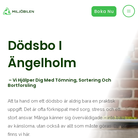
Hoppa
Boka Nu
till
Ma
innehåll
Me
Dödsbo I
Ängelholm
– Vi Hjälper Dig Med Tömning, Sortering Och
Bortforsling
Att ta hand om ett dödsbo är aldrig bara en praktisk
uppgift. Det är ofta förknippat med sorg, stress och ett
stort ansvar. Många känner sig överväldigade – inte bara
av känslorna, utan också av allt som måste göras. Därför
finns vi här.