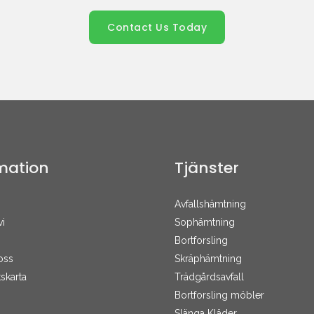
Contact Us Today
mation
Tjänster
Avfallshämtning
vi
Sophämtning
Bortforsling
oss
Skräphämtning
skarta
Trädgårdsavfall
Bortforsling möbler
Slänga Kläder