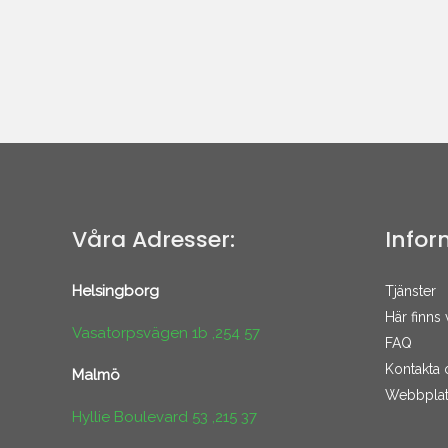
Våra Adresser:
Infor
Helsingborg
Tjänster
Här finns 
Vasatorpsvägen 1b ,254 57
FAQ
Kontakta 
Malmö
Webbplat
Hyllie Boulevard 53 ,215 37